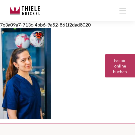
7e3a09a7-713c-4bb6-9a52-861f2dad8020
Termin
online
buchen