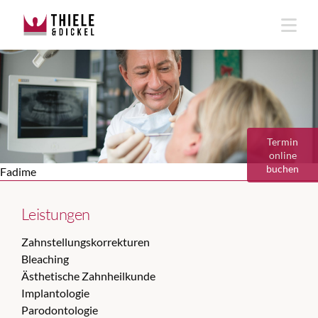
Termin
online
buchen
Fadime
Leistungen
Zahnstellungskorrekturen
Bleaching
Ästhetische Zahnheilkunde
Implantologie
Parodontologie