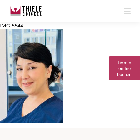
IMG_5544
Termin
online
buchen